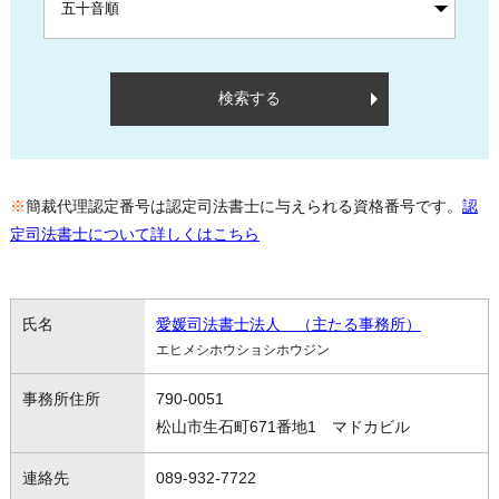
今治市
大洲市
八幡浜市
※
簡裁代理認定番号は認定司法書士に与えられる資格番号です。
認
宇和島市
定司法書士について詳しくはこちら
法人会員
愛媛司法書士法人 （主たる事務所）
エヒメシホウショシホウジン
認定司法書士とは
790-0051
松山市生石町671番地1 マドカビル
089-932-7722